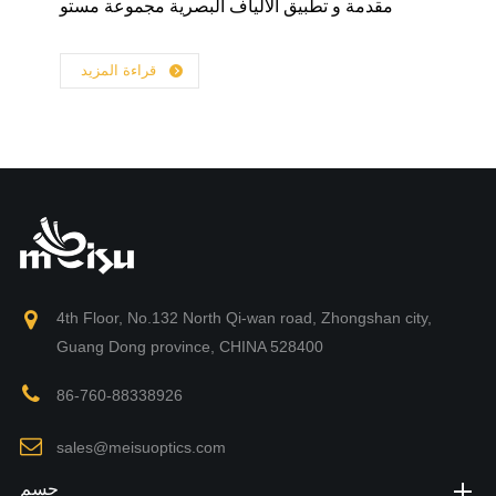
مقدمة و تطبيق الألياف البصرية مجموعة مستو
قراءة المزيد
4th Floor, No.132 North Qi-wan road, Zhongshan city,
Guang Dong province, CHINA 528400
86-760-88338926
sales@meisuoptics.com
حسم